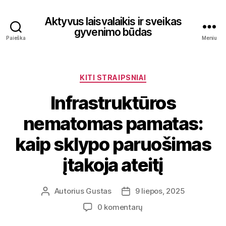
Aktyvus laisvalaikis ir sveikas
gyvenimo būdas
Paieška
Meniu
Kategorijos
KITI STRAIPSNIAI
Infrastruktūros
nematomas pamatas:
kaip sklypo paruošimas
įtakoja ateitį
Autorius
Gustas
9 liepos, 2025
Įrašo
Įrašo
autorius
data
įraše
0 komentarų
Infrastruktūros