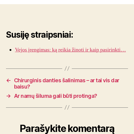
nematomas
pamatas:
kaip
sklypo
paruošimas
Susiję straipsniai:
įtakoja
ateitį
Vejos įrengimas: ką reikia žinoti ir kaip pasirinkti…
←
Chirurginis danties šalinimas – ar tai vis dar
baisu?
→
Ar namų šiluma gali būti protinga?
Parašykite komentarą