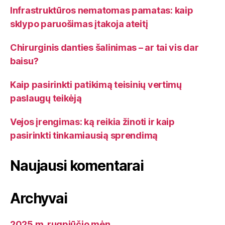
Infrastruktūros nematomas pamatas: kaip
sklypo paruošimas įtakoja ateitį
Chirurginis danties šalinimas – ar tai vis dar
baisu?
Kaip pasirinkti patikimą teisinių vertimų
paslaugų teikėją
Vejos įrengimas: ką reikia žinoti ir kaip
pasirinkti tinkamiausią sprendimą
Naujausi komentarai
Archyvai
2025 m. rugpjūčio mėn.