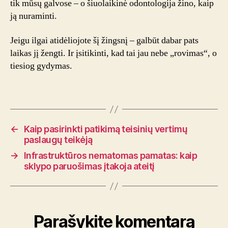
tik mūsų galvose – o šiuolaikinė odontologija žino, kaip
ją nuraminti.
Jeigu ilgai atidėliojote šį žingsnį – galbūt dabar pats
laikas jį žengti. Ir įsitikinti, kad tai jau nebe „rovimas“, o
tiesiog gydymas.
←
Kaip pasirinkti patikimą teisinių vertimų
paslaugų teikėją
→
Infrastruktūros nematomas pamatas: kaip
sklypo paruošimas įtakoja ateitį
Parašykite komentarą