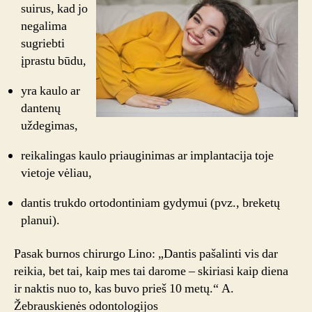
suirus, kad jo
negalima
sugriebti
įprastu būdu,
yra kaulo ar
dantenų
uždegimas,
reikalingas kaulo priauginimas ar implantacija toje
vietoje vėliau,
dantis trukdo ortodontiniam gydymui (pvz., breketų
planui).
Pasak burnos chirurgo Lino: „Dantis pašalinti vis dar
reikia, bet tai, kaip mes tai darome – skiriasi kaip diena
ir naktis nuo to, kas buvo prieš 10 metų.“ A.
Žebrauskienės odontologijos