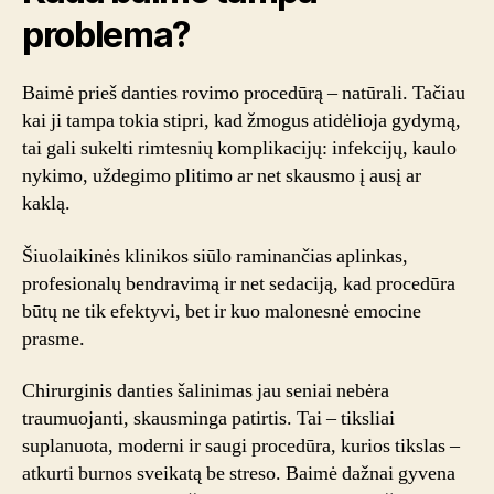
problema?
Baimė prieš danties rovimo procedūrą – natūrali. Tačiau
kai ji tampa tokia stipri, kad žmogus atidėlioja gydymą,
tai gali sukelti rimtesnių komplikacijų: infekcijų, kaulo
nykimo, uždegimo plitimo ar net skausmo į ausį ar
kaklą.
Šiuolaikinės klinikos siūlo raminančias aplinkas,
profesionalų bendravimą ir net sedaciją, kad procedūra
būtų ne tik efektyvi, bet ir kuo malonesnė emocine
prasme.
Chirurginis danties šalinimas jau seniai nebėra
traumuojanti, skausminga patirtis. Tai – tiksliai
suplanuota, moderni ir saugi procedūra, kurios tikslas –
atkurti burnos sveikatą be streso. Baimė dažnai gyvena