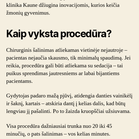
klinika Kaune džiugina inovacijomis, kurios keičia
žmonių gyvenimus.
Kaip vyksta procedūra?
Chirurginis šalinimas atliekamas vietinėje nejautroje –
pacientas nejaučia skausmo, tik minimalų spaudimą. Jei
reikia, procedūra gali būti atliekama su sedacija – tai
puikus sprendimas jautresniems ar labai bijantiems
pacientams.
Gydytojas padaro mažą pjūvį, atidengia danties vainikėlį
ir šaknį, kartais – atskiria dantį į kelias dalis, kad būtų
lengviau jį pašalinti. Po to žaizda kruopščiai užsiuvama.
Visa procedūra dažniausiai trunka nuo 20 iki 45
minučių, o pats šalinimas – vos kelias minutes.