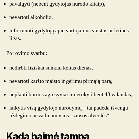
pavalgyti (nebent gydytojas nurodo kitaip),
nevartoti alkoholio,
informuoti gydytoją apie vartojamus vaistus ar lėtines
ligas.
Po rovimo svarbu:
nedirbti fiziškai sunkiai kelias dienas,
nevartoti karšto maisto ir gėrimų pirmąją parą,
neplauti burnos agresyviai ir nerūkyti bent 48 valandas,
laikytis visų gydytojo nurodymų – tai padeda išvengti
uždegimo ar vadinamosios „sausos alveolės“.
Kada baimė tampa