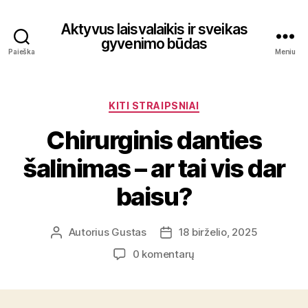
Aktyvus laisvalaikis ir sveikas
gyvenimo būdas
Paieška
Meniu
Kategorijos
KITI STRAIPSNIAI
Chirurginis danties
šalinimas – ar tai vis dar
baisu?
Autorius
Gustas
18 birželio, 2025
Įrašo
Įrašo
autorius
data
įraše
0 komentarų
Chirurginis
danties
šalinimas