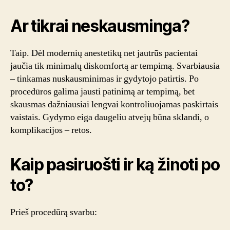
Ar tikrai neskausminga?
Taip. Dėl modernių anestetikų net jautrūs pacientai
jaučia tik minimalų diskomfortą ar tempimą. Svarbiausia
– tinkamas nuskausminimas ir gydytojo patirtis. Po
procedūros galima jausti patinimą ar tempimą, bet
skausmas dažniausiai lengvai kontroliuojamas paskirtais
vaistais. Gydymo eiga daugeliu atvejų būna sklandi, o
komplikacijos – retos.
Kaip pasiruošti ir ką žinoti po
to?
Prieš procedūrą svarbu: