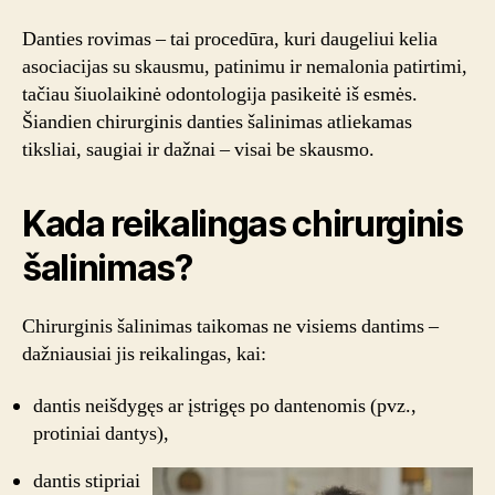
–
ar
Danties rovimas – tai procedūra, kuri daugeliui kelia
tai
asociacijas su skausmu, patinimu ir nemalonia patirtimi,
vis
tačiau šiuolaikinė odontologija pasikeitė iš esmės.
dar
Šiandien chirurginis danties šalinimas atliekamas
baisu?
tiksliai, saugiai ir dažnai – visai be skausmo.
Kada reikalingas chirurginis
šalinimas?
Chirurginis šalinimas taikomas ne visiems dantims –
dažniausiai jis reikalingas, kai:
dantis neišdygęs ar įstrigęs po dantenomis (pvz.,
protiniai dantys),
dantis stipriai